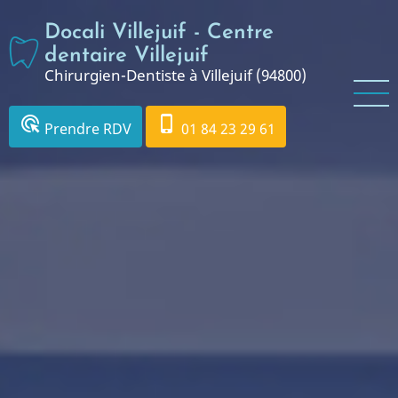
Aller
Docali Villejuif - Centre
au
contenu
dentaire Villejuif
Chirurgien-Dentiste à Villejuif (94800)
principal
ads_click
phone_iphone
Prendre RDV
01 84 23 29 61