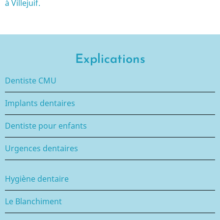
à Villejuif.
Explications
Dentiste CMU
Implants dentaires
Dentiste pour enfants
Urgences dentaires
Hygiène dentaire
Le Blanchiment